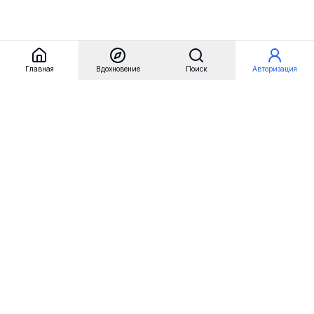
Главная
Вдохновение
Поиск
Авторизация
Referest
Вдохновение
Бренды
Примеры сайтов
Примеры секций
Примеры логотипов
Пользовательские сценарии