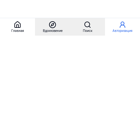
Главная
Вдохновение
Поиск
Авторизация
Referest
Вдохновение
Бренды
Примеры сайтов
Примеры секций
Примеры логотипов
Пользовательские сценарии