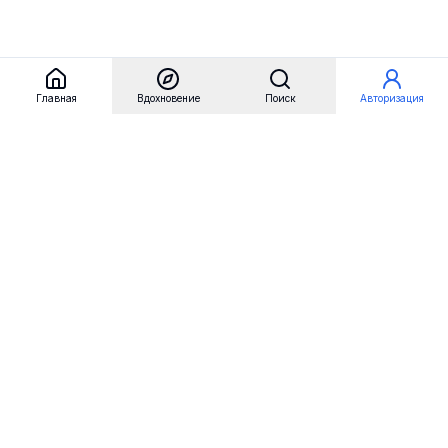
Главная
Вдохновение
Поиск
Авторизация
Referest
Вдохновение
Бренды
Примеры сайтов
Примеры секций
Примеры логотипов
Пользовательские сценарии