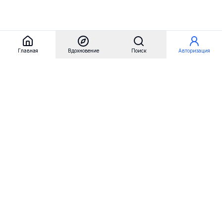
Главная
Вдохновение
Поиск
Авторизация
Referest
Вдохновение
Бренды
Примеры сайтов
Примеры секций
Примеры логотипов
Пользовательские сценарии