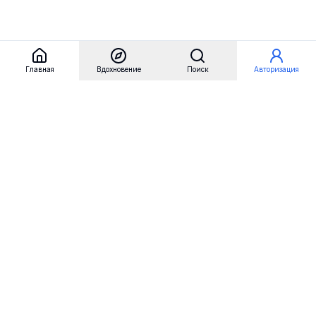
Главная
Вдохновение
Поиск
Авторизация
Referest
Вдохновение
Бренды
Примеры сайтов
Примеры секций
Примеры логотипов
Пользовательские сценарии