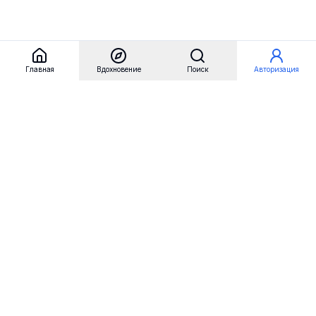
Главная
Вдохновение
Поиск
Авторизация
Referest
Вдохновение
Бренды
Примеры сайтов
Примеры секций
Примеры логотипов
Пользовательские сценарии