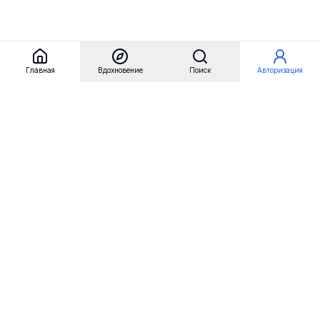
Главная
Вдохновение
Поиск
Авторизация
Referest
Вдохновение
Бренды
Примеры сайтов
Примеры секций
Примеры логотипов
Пользовательские сценарии