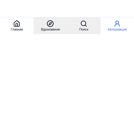
Главная
Вдохновение
Поиск
Авторизация
Referest
Вдохновение
Бренды
Примеры сайтов
Примеры секций
Примеры логотипов
Пользовательские сценарии