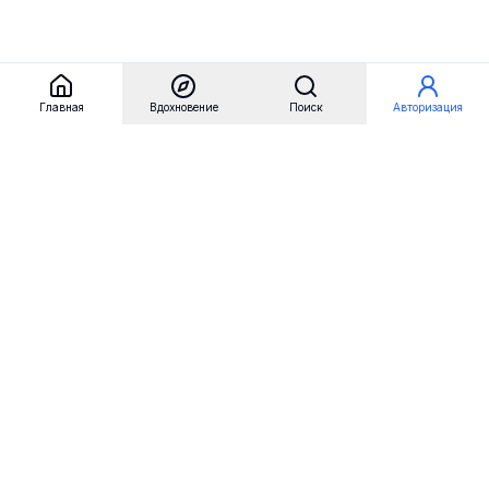
Главная
Вдохновение
Поиск
Авторизация
Referest
Вдохновение
Бренды
Примеры сайтов
Примеры секций
Примеры логотипов
Пользовательские сценарии