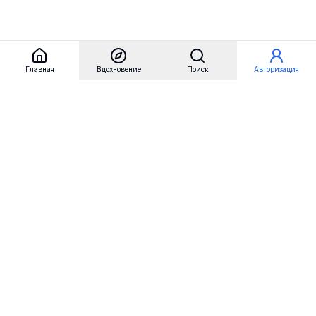
Главная
Вдохновение
Поиск
Авторизация
Referest
Вдохновение
Бренды
Примеры сайтов
Примеры секций
Примеры логотипов
Пользовательские сценарии