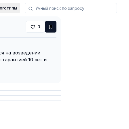
оготипы
0
ся на возведении
 гарантией 10 лет и
анить
анить
анить
анить