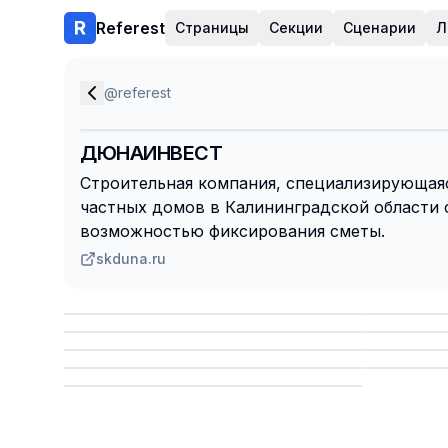
Referest
Страницы
Секции
Сценарии
Л
@
referest
ДЮНАИНВЕСТ
Строительная компания, специализирующая
частных домов в Калининградской области с
возможностью фиксирования сметы.
skduna.ru
Сохранить
Сохр
Сохранить
Сохр
Сохр
Сохранить
Сохр
Сохранить