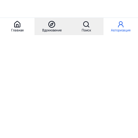
Главная
Вдохновение
Поиск
Авторизация
Referest
Вдохновение
Бренды
Примеры сайтов
Примеры секций
Примеры логотипов
Пользовательские сценарии