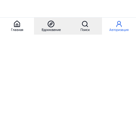
Главная
Вдохновение
Поиск
Авторизация
Referest
Вдохновение
Бренды
Примеры сайтов
Примеры секций
Примеры логотипов
Пользовательские сценарии