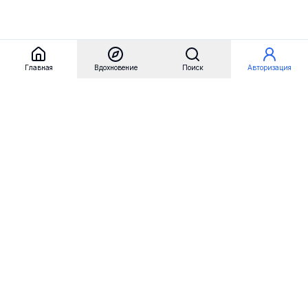
Главная
Вдохновение
Поиск
Авторизация
Referest
Вдохновение
Бренды
Примеры сайтов
Примеры секций
Примеры логотипов
Пользовательские сценарии