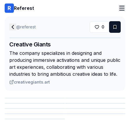
Referest
@
referest
0
Creative Giants
The company specializes in designing and
producing immersive activations and unique public
art experiences, collaborating with various
industries to bring ambitious creative ideas to life.
creativegiants.art
Сохранить
Сохранить
Сохранить
Сохранить
Сохранить
Сохранить
Сохранить
Сохранить