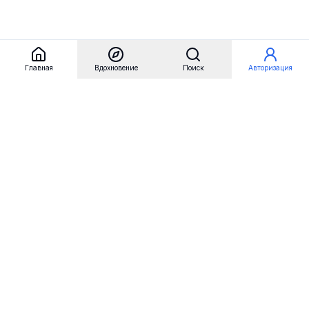
Главная
Вдохновение
Поиск
Авторизация
Referest
Вдохновение
Бренды
Примеры сайтов
Примеры секций
Примеры логотипов
Пользовательские сценарии