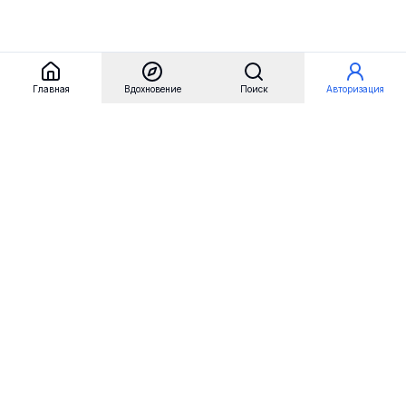
Главная
Вдохновение
Поиск
Авторизация
Referest
Вдохновение
Бренды
Примеры сайтов
Примеры секций
Примеры логотипов
Пользовательские сценарии