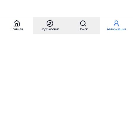
Главная
Вдохновение
Поиск
Авторизация
Referest
Вдохновение
Бренды
Примеры сайтов
Примеры секций
Примеры логотипов
Пользовательские сценарии