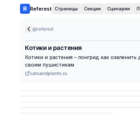
Referest
Страницы
Секции
Сценарии
Л
@
referest
Котики и растения
Котики и растения – лонгрид как озеленить
своим пушистикам
catsandplants.ru
Сохранить
Сохр
Сохранить
Сохр
Сохр
Сохранить
Сохр
Сохранить