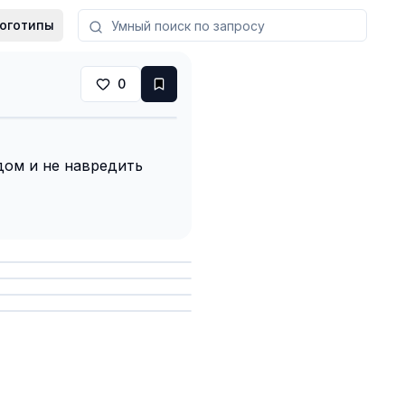
оготипы
0
 дом и не навредить
анить
анить
анить
анить