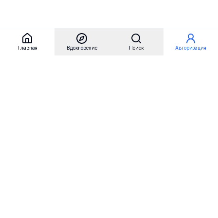
Главная
Вдохновение
Поиск
Авторизация
Referest
Вдохновение
Бренды
Примеры сайтов
Примеры секций
Примеры логотипов
Пользовательские сценарии