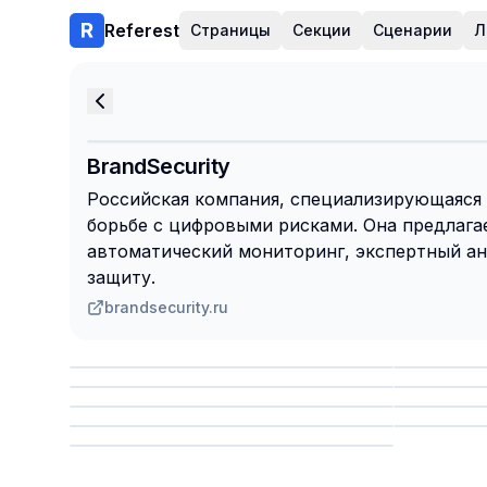
Referest
Страницы
Секции
Сценарии
Л
BrandSecurity
Российская компания, специализирующаяся 
борьбе с цифровыми рисками. Она предлага
автоматический мониторинг, экспертный ан
защиту.
brandsecurity.ru
Сохранить
Сохр
Сохранить
Сохр
Сохр
Сохранить
Сохр
Сохранить