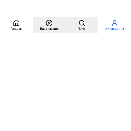
Главная
Вдохновение
Поиск
Авторизация
Referest
Вдохновение
Бренды
Примеры сайтов
Примеры секций
Примеры логотипов
Пользовательские сценарии