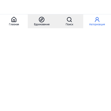
Главная
Вдохновение
Поиск
Авторизация
Referest
Вдохновение
Бренды
Примеры сайтов
Примеры секций
Примеры логотипов
Пользовательские сценарии