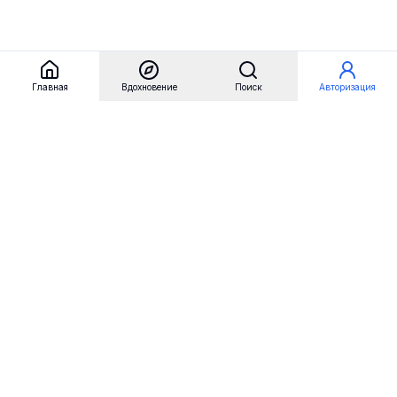
Главная
Вдохновение
Поиск
Авторизация
Referest
Вдохновение
Бренды
Примеры сайтов
Примеры секций
Примеры логотипов
Пользовательские сценарии