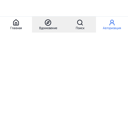
Главная
Вдохновение
Поиск
Авторизация
Referest
Вдохновение
Бренды
Примеры сайтов
Примеры секций
Примеры логотипов
Пользовательские сценарии