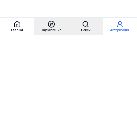
Главная
Вдохновение
Поиск
Авторизация
Referest
Вдохновение
Бренды
Примеры сайтов
Примеры секций
Примеры логотипов
Пользовательские сценарии