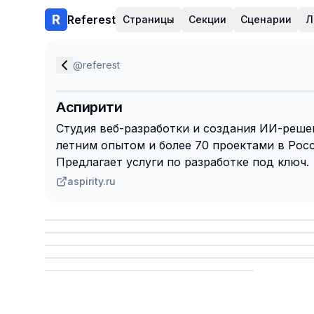
Referest
Страницы
Секции
Сценарии
Л
@
referest
Аспирити
Студия веб-разработки и создания ИИ-реше
летним опытом и более 70 проектами в Рос
Предлагает услуги по разработке под ключ.
aspirity.ru
Сохранить
Сохр
Сохранить
Сохр
Сохр
Сохранить
Сохр
Сохранить