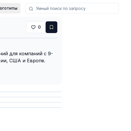
оготипы
0
ний для компаний с 9-
сии, США и Европе.
анить
анить
анить
анить