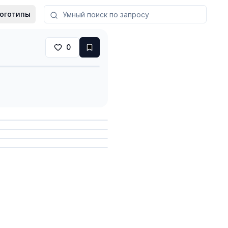
оготипы
0
анить
анить
анить
анить