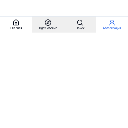
Главная
Вдохновение
Поиск
Авторизация
Referest
Вдохновение
Бренды
Примеры сайтов
Примеры секций
Примеры логотипов
Пользовательские сценарии