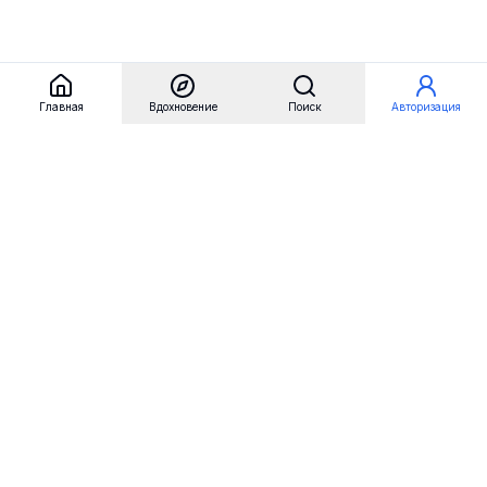
Главная
Вдохновение
Поиск
Авторизация
Referest
Вдохновение
Бренды
Примеры сайтов
Примеры секций
Примеры логотипов
Пользовательские сценарии