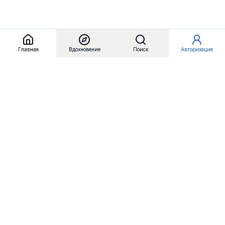
Главная
Вдохновение
Поиск
Авторизация
Referest
Вдохновение
Бренды
Примеры сайтов
Примеры секций
Примеры логотипов
Пользовательские сценарии