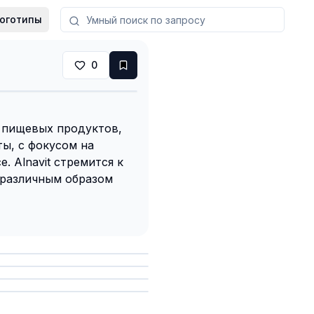
оготипы
0
 пищевых продуктов,
ы, с фокусом на
. Alnavit стремится к
 различным образом
анить
анить
анить
анить