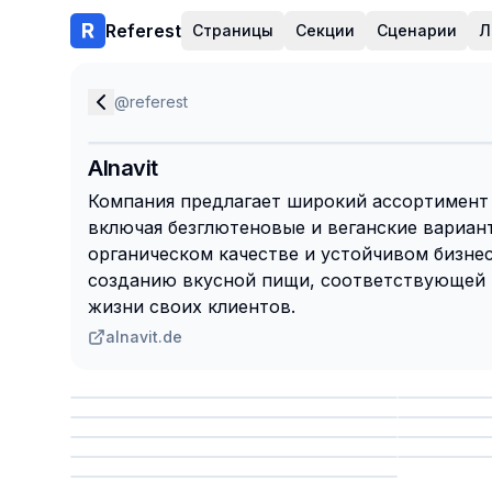
Referest
Страницы
Секции
Сценарии
Л
@
referest
Alnavit
Компания предлагает широкий ассортимент
включая безглютеновые и веганские вариант
органическом качестве и устойчивом бизнесе
созданию вкусной пищи, соответствующей
жизни своих клиентов.
alnavit.de
Сохранить
Сохр
Сохранить
Сохр
Сохр
Сохранить
Сохр