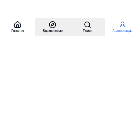
Главная
Вдохновение
Поиск
Авторизация
Referest
Вдохновение
Бренды
Примеры сайтов
Примеры секций
Примеры логотипов
Пользовательские сценарии