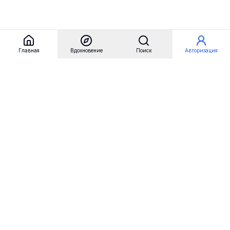
Главная
Вдохновение
Поиск
Авторизация
Referest
Вдохновение
Бренды
Примеры сайтов
Примеры секций
Примеры логотипов
Пользовательские сценарии