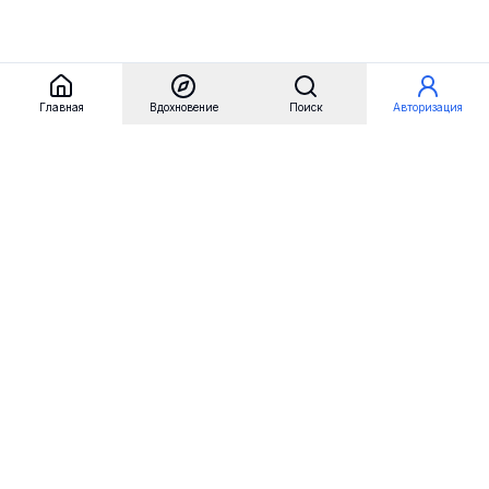
Главная
Вдохновение
Поиск
Авторизация
Referest
Вдохновение
Бренды
Примеры сайтов
Примеры секций
Примеры логотипов
Пользовательские сценарии