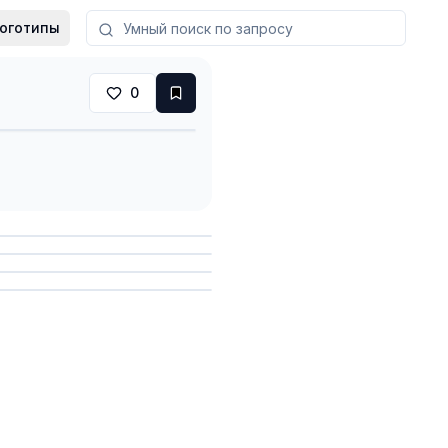
оготипы
0
анить
анить
анить
анить