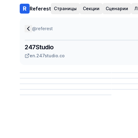
Referest
Страницы
Секции
Сценарии
Л
@
referest
247Studio
en.247studio.co
Сохранить
Сохр
Сохранить
Сохр
Сохр
Сохранить
Сохр
Сохранить