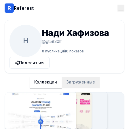
Referest
Нади Хафизова
Н
@
gt5830lf
0
публикаций
0
показов
Поделиться
Коллекции
Загруженные