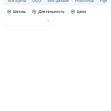
Все курсы
UX/UI
Веб-дизайн
Photoshop
Figma
Школы
Длительность
Цена