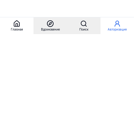
Главная
Вдохновение
Поиск
Авторизация
Referest
Вдохновение
Бренды
Примеры сайтов
Примеры секций
Примеры логотипов
Пользовательские сценарии