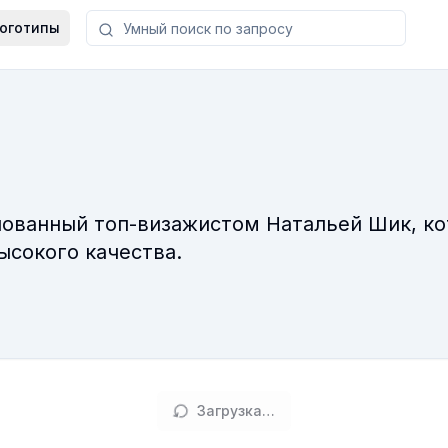
оготипы
снованный топ-визажистом Натальей Шик, к
ысокого качества.
Загрузка…