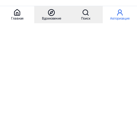
Главная
Вдохновение
Поиск
Авторизация
Referest
Вдохновение
Бренды
Примеры сайтов
Примеры секций
Примеры логотипов
Пользовательские сценарии
Материалы