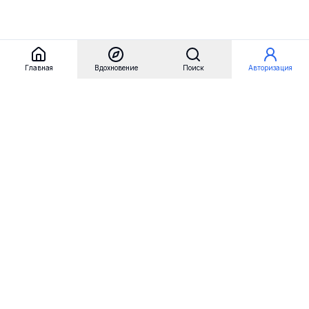
Главная
Вдохновение
Поиск
Авторизация
Referest
Вдохновение
Бренды
Примеры сайтов
Примеры секций
Примеры логотипов
Пользовательские сценарии