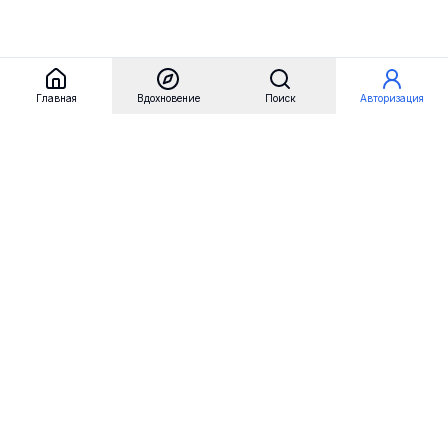
Главная
Вдохновение
Поиск
Авторизация
Referest
Вдохновение
Бренды
Примеры сайтов
Примеры секций
Примеры логотипов
Пользовательские сценарии